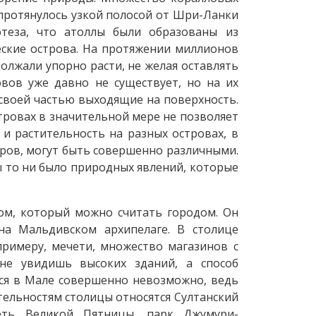
протянулось узкой полосой от Шри-Ланки
отеза, что атоллы были образованы из
еские острова. На протяжении миллионов
олжали упорно расти, не желая оставлять
овов уже давно не существует, но на их
своей частью выходящие на поверхность.
тровах в значительной мере не позволяет
 и растительность на разных островах, в
тров, могут быть совершенно различными.
бы то ни было природных явлений, которые
ом, который можно считать городом. Он
на Мальдивском архипелаге. В столице
примеру, мечети, множество магазинов с
не увидишь высоких зданий, а способ
ься в Мале совершенно невозможно, ведь
тельностям столицы относятся Султанский
еть Великой Пятницы, парк Джумури-