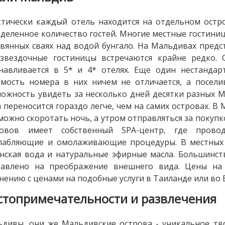
тически каждый отель находится на отдельном остро
деленное количество гостей. Многие местные гостини
вянных сваях над водой бунгало. На Мальдивах пред
хзвездочные гостиницы встречаются крайне редко. 
навливается в 5* и 4* отелях. Еще один нестанда
мость номера в них ничем не отличается, а посел
ожность увидеть за несколько дней десятки разных М
 переносится гораздо легче, чем на самих островах. В
можно скоротать ночь, а утром отправляться за покуп
ровов имеет собственный SPA-центр, где провод
слабляющие и омолаживающие процедуры. В местных 
нская вода и натуральные эфирные масла. Большинств
равлено на преображение внешнего вида. Цены на
нению с ценами на подобные услуги в Таиланде или во 
стопримечательности и развлечения
дивы, они же Мальдивские острова - уникальное т