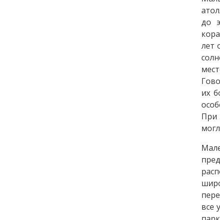
атол
до 
кора
лет 
солн
мест
Гово
их б
особ
При 
могл
Мале
пре
расп
шир
пере
все 
пар