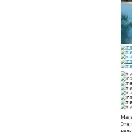
Маль
Эта 
нель