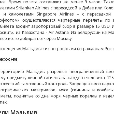
ле. Время полета составляет не менее 9 часов. Та
летами Srilankan Airlines с пересадкой в Дубае или Кол
 и самолетами Singapore Airlines – с пересадкой
рофлотом» осуществляются чартерные перелеты по 
билета входит аэропортовый сбор в размере 15 USD. 
освит», из Казахстана - Air Astana. Из Белоруссии на
нее всего добираться через Москву.
посещения Мальдивских островов виза гражданам Росси
можня
территорию Мальдив разрешен неограниченный ввоз
му предмету личной гигиены на каждого человека, 125
з жесткий таможенный контроль. Запрещен ввоз нарко
ографических материалов, мяса (свинины и колбасы
меты, поднятые со дна моря, черные кораллы и издел
пах.
ели Мальдив