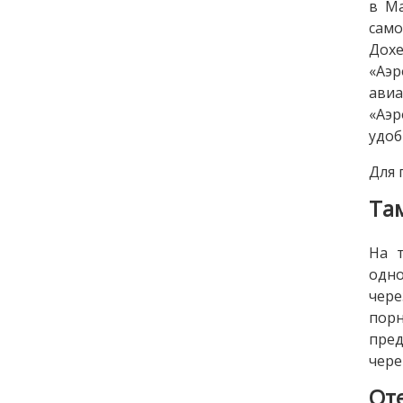
в Ма
само
Дохе
«Аэ
авиа
«Аэр
удоб
Для 
Та
На 
одно
чере
порн
пред
чере
От