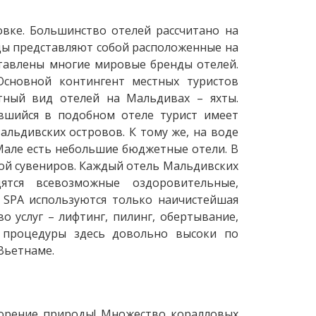
вке. Большинство отелей рассчитано на
цы представляют собой расположенные на
ставлены многие мировые бренды отелей.
Основной контингент местных туристов
ртный вид отелей на Мальдивах – яхты.
ившийся в подобном отеле турист имеет
альдивских островов. К тому же, на воде
 Мале есть небольшие бюджетные отели. В
кой сувениров. Каждый отель Мальдивских
ятся всевозможные оздоровительные,
SPA используются только наичистейшая
о услуг – лифтинг, пилинг, обертывание,
 процедуры здесь довольно высоки по
Вьетнаме.
ворение природы! Множество коралловых