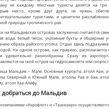
ману не каждому. Местные туристы делятся на три
орым никто, кроме друг друга, не нужен, обесп
итязательными туристами, и ценители расслабленн
ной природы тропического рая.
и на Мальдивских островах заслуженно считаются са
ая вода, белый песок, укромные бухты и обширные уч
анию образа райского уголка. Отдых здесь подразуме
одой. На одном острове, как правило, располагается 
ли удивительно разнообразны. Сразу из аэропо
авляются на свой остров на гидросамолете или скорост
ица Мальдив – Мале. Основные курорты: атолл Ари, а
лы Северный и Южный Мале, атоллы Раа и Баа, атол
у, атолл Хаа-Алифу.
к добраться до Мальдив
компаниями «Аэрофлот» и «Трансаэро» осуществляютс