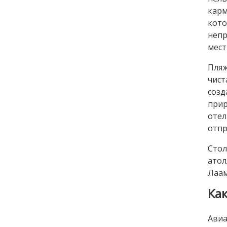
кар
кот
непр
мест
Пляж
чист
созд
прир
оте
отпр
Стол
атол
Лаам
Ка
Авиа