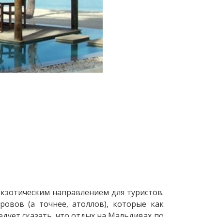
экзотическим направлением для туристов.
ровов (а точнее, атоллов), которые как
едует сказать, что отдых на Мальдивах по