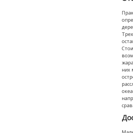
Прак
опре
дере
Тре
оста
Стои
возм
жара
них 
ост
рас
океа
нап
срав
До
Маль