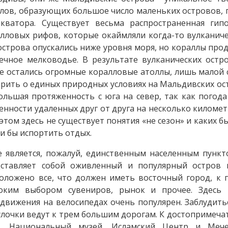
лов, образующих большое число маленьких островов, 
экватора. Существует весьма распространенная гип
лловых рифов, которые окаймляли когда-то вулканич
острова опускались ниже уровня моря, но кораллы прод
ечное мелководье. В результате вулканических остр
е остались огромные коралловые атоллы, лишь малой 
рить о единых природных условиях на Мальдивских ос
ольшая протяженность с юга на север, так как погода
енности удаленных друг от друга на несколько киломе
этом здесь не существует понятия «не сезон» и каких 
и бы испортить отдых.
 является, пожалуй, единственным населенным пункт
дставляет собой оживленный и популярный остров 
оложено все, что должен иметь восточный город, к 
оким выбором сувениров, рынок и прочее. Здесь 
движения на велосипедах очень популярен. Заблудит
улочки ведут к трем большим дорогам. К достопримеча
к, Национальный музей, Исламский Центр и Меч