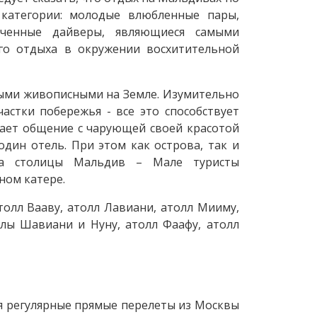
 категории: молодые влюбленные пары,
еченные дайверы, являющиеся самыми
ого отдыха в окружении восхитительной
мыми живописными на Земле. Изумительно
астки побережья - все это способствует
вает общение с чарующей своей красотой
один отель. При этом как острова, так и
рта столицы Мальдив – Мале туристы
ном катере.
толл Вааву, атолл Лавиани, атолл Мииму,
лы Шавиани и Нуну, атолл Фаафу, атолл
я регулярные прямые перелеты из Москвы