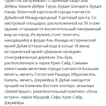
туристов заслуживают старинные кварталы
Дейры, башни Дейра-Тауэр, Бурдж Шиндага, Бурдж
Нахар. Визитной карточкой города считается
Дубайский Международный Торговый Центр. Со
смотровой площадки, расположенной на 39 этаже
здания, открывается восхитительный панорамный
вид на город. Из музеев стоит посетить
находящийся в форде Аль-Фахиди исторический
музей Дубая (открытый еще в конце 18 века),
исторический музей «Деревня наследия»,
этнографическую деревню Эль-Бум,
расположенную в парке Крик-Сайд. Самыми
известными мечетями города считаются Большая
мечеть, мечеть Госпиталя Рашида, Ибрагим Аль-
Калиль, мечеть Джумейра. В Дубае находится
лучший на Ближнем Востоке зоопарк, аквапарк
«Земля брызг», развлекательный комплекс «Зона
встреч», парки Мушриф, Сафа, Крик-Сайд,
Джумейра.