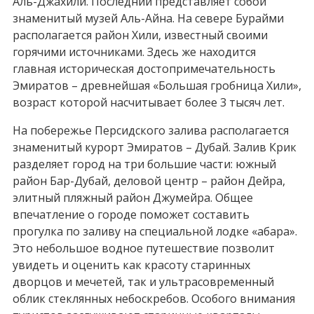
Аль-Джахили. Последний представляет собой
знаменитый музей Аль-Айна. На севере Бурайми
располагается район Хили, известный своими
горячими источниками. Здесь же находится
главная историческая достопримечательность
Эмиратов – древнейшая «Большая гробница Хили»,
возраст которой насчитывает более 3 тысяч лет.
На побережье Персидского залива располагается
знаменитый курорт Эмиратов – Дубай. Залив Крик
разделяет город на три большие части: южный
район Бар-Дубай, деловой центр – район Дейра,
элитный пляжный район Джумейра. Общее
впечатление о городе поможет составить
прогулка по заливу на специальной лодке «абара».
Это небольшое водное путешествие позволит
увидеть и оценить как красоту старинных
дворцов и мечетей, так и ультрасовременный
облик стеклянных небоскребов. Особого внимания