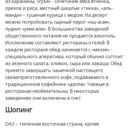
из баранины, «гузи» - сочетание мяса ягненка,
орехов и риса, местный шашлык «тикка», «аль-
манди» - тушеная курица с медом. На десерт
можно попробовать сырный пирог «эш-асая»,
пудинг «умм-али». В большинстве заведений
общественного питания не продается алкоголь.
Исключение составляют рестораны отелей. В
каждом ресторане обед начинается с «меззе» -
специального аперитива, который обычно состоит
из зеленого салата, оливок, сыра или лаваша. Обед
принято завершать чашечкой настоящего
свежеприготовленного кофе, подаваемого в
традиционном кофейнике «далла». Чаевые в
ресторанах необязательны. В некоторых
заведениях они включены в счет.
Шопинг
ОАЭ – типичная восточная страна, кроме