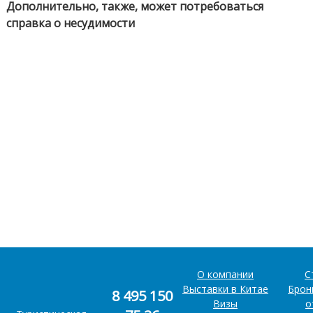
Дополнительно, также, может потребоваться
справка о несудимости
О компании
С
Выставки в Китае
Брон
8 495 150
Визы
о